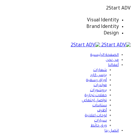
2Start ADV
Visual Identity
Brand Identity
Design
الصفحة الرئيسية
من نحن
أعمالنا
شعارات
بزنس كارد
أوراق رسمية
فولدرات
بروشورات
حملات تجارية
تواصل اجتماعي
ستاندات
أظرف
لوحات اعلانية
سيارات
ورق حائط
اتصل بنا