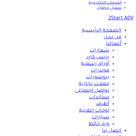
الخدمات الإلكترونية
تحميل بروفايل
2Start ADV
الصفحة الرئيسية
من نحن
أعمالنا
شعارات
بزنس كارد
أوراق رسمية
فولدرات
بروشورات
حملات تجارية
تواصل اجتماعي
ستاندات
أظرف
لوحات اعلانية
سيارات
ورق حائط
اتصل بنا