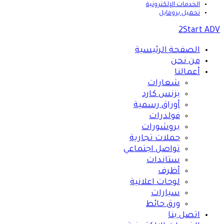
الخدمات الإلكترونية
تحميل بروفايل
2Start ADV
الصفحة الرئيسية
من نحن
أعمالنا
شعارات
بزنس كارد
أوراق رسمية
فولدرات
بروشورات
حملات تجارية
تواصل اجتماعي
ستاندات
أظرف
لوحات اعلانية
سيارات
ورق حائط
اتصل بنا