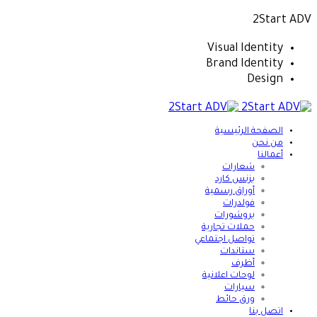
2Start ADV
Visual Identity
Brand Identity
Design
الصفحة الرئيسية
من نحن
أعمالنا
شعارات
بزنس كارد
أوراق رسمية
فولدرات
بروشورات
حملات تجارية
تواصل اجتماعي
ستاندات
أظرف
لوحات اعلانية
سيارات
ورق حائط
اتصل بنا