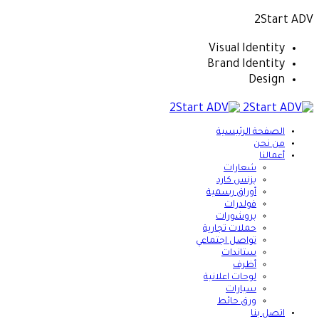
2Start ADV
Visual Identity
Brand Identity
Design
الصفحة الرئيسية
من نحن
أعمالنا
شعارات
بزنس كارد
أوراق رسمية
فولدرات
بروشورات
حملات تجارية
تواصل اجتماعي
ستاندات
أظرف
لوحات اعلانية
سيارات
ورق حائط
اتصل بنا