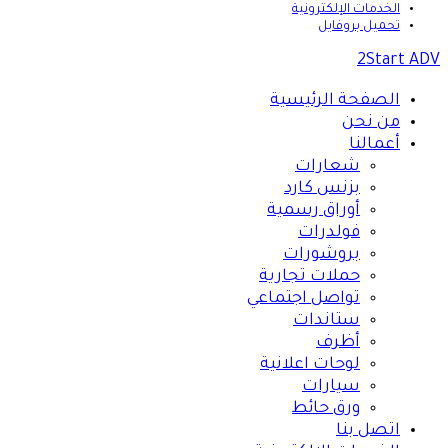
الخدمات الإلكترونية
تحميل بروفايل
2Start ADV
الصفحة الرئيسية
من نحن
أعمالنا
شعارات
بزنس كارد
أوراق رسمية
فولدرات
بروشورات
حملات تجارية
تواصل اجتماعي
ستاندات
أظرف
لوحات اعلانية
سيارات
ورق حائط
اتصل بنا