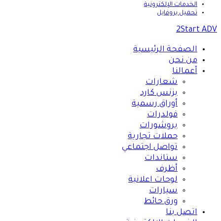
الخدمات الإلكترونية
تحميل بروفايل
2Start ADV
الصفحة الرئيسية
من نحن
أعمالنا
شعارات
بزنس كارد
أوراق رسمية
فولدرات
بروشورات
حملات تجارية
تواصل اجتماعي
ستاندات
أظرف
لوحات اعلانية
سيارات
ورق حائط
اتصل بنا