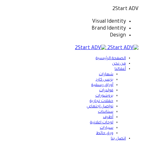
2Start ADV
Visual Identity
Brand Identity
Design
الصفحة الرئيسية
من نحن
أعمالنا
شعارات
بزنس كارد
أوراق رسمية
فولدرات
بروشورات
حملات تجارية
تواصل اجتماعي
ستاندات
أظرف
لوحات اعلانية
سيارات
ورق حائط
اتصل بنا