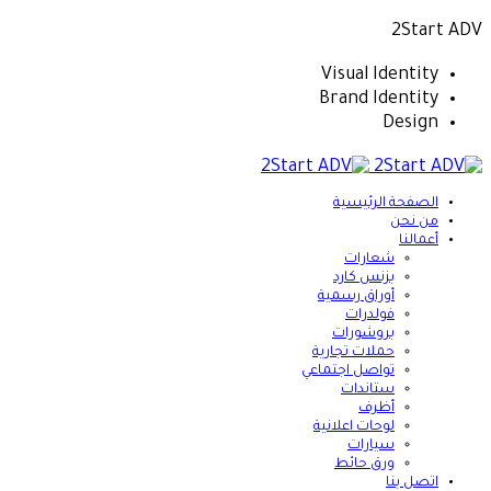
2Start ADV
Visual Identity
Brand Identity
Design
الصفحة الرئيسية
من نحن
أعمالنا
شعارات
بزنس كارد
أوراق رسمية
فولدرات
بروشورات
حملات تجارية
تواصل اجتماعي
ستاندات
أظرف
لوحات اعلانية
سيارات
ورق حائط
اتصل بنا