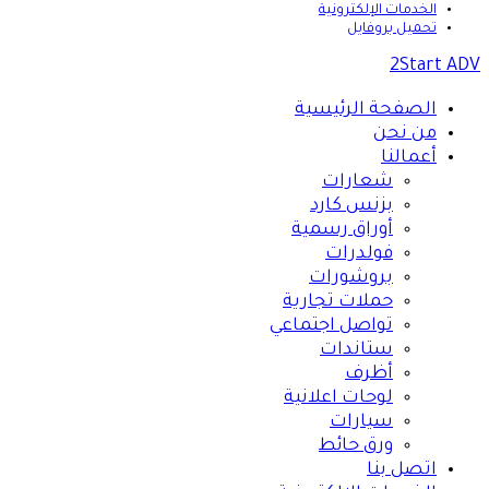
الخدمات الإلكترونية
تحميل بروفايل
2Start ADV
الصفحة الرئيسية
من نحن
أعمالنا
شعارات
بزنس كارد
أوراق رسمية
فولدرات
بروشورات
حملات تجارية
تواصل اجتماعي
ستاندات
أظرف
لوحات اعلانية
سيارات
ورق حائط
اتصل بنا