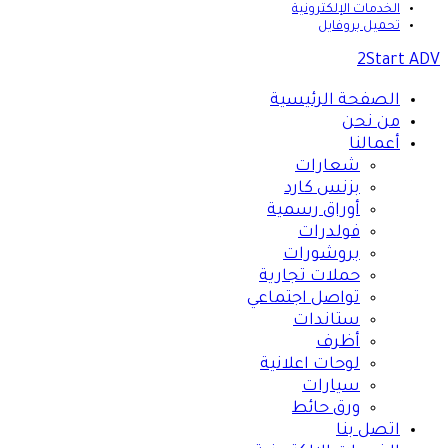
الخدمات الإلكترونية
تحميل بروفايل
2Start ADV
الصفحة الرئيسية
من نحن
أعمالنا
شعارات
بزنس كارد
أوراق رسمية
فولدرات
بروشورات
حملات تجارية
تواصل اجتماعي
ستاندات
أظرف
لوحات اعلانية
سيارات
ورق حائط
اتصل بنا