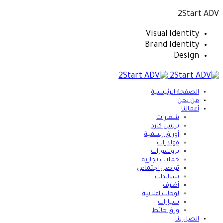
2Start ADV
Visual Identity
Brand Identity
Design
الصفحة الرئيسية
من نحن
أعمالنا
شعارات
بزنس كارد
أوراق رسمية
فولدرات
بروشورات
حملات تجارية
تواصل اجتماعي
ستاندات
أظرف
لوحات اعلانية
سيارات
ورق حائط
اتصل بنا