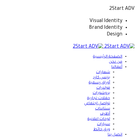
2Start ADV
Visual Identity
Brand Identity
Design
الصفحة الرئيسية
من نحن
أعمالنا
شعارات
بزنس كارد
أوراق رسمية
فولدرات
بروشورات
حملات تجارية
تواصل اجتماعي
ستاندات
أظرف
لوحات اعلانية
سيارات
ورق حائط
اتصل بنا