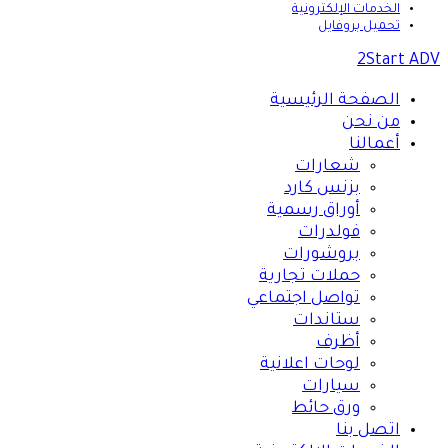
الخدمات الإلكترونية
تحميل بروفايل
2Start ADV
الصفحة الرئيسية
من نحن
أعمالنا
شعارات
بزنس كارد
أوراق رسمية
فولدرات
بروشورات
حملات تجارية
تواصل اجتماعي
ستاندات
أظرف
لوحات اعلانية
سيارات
ورق حائط
اتصل بنا