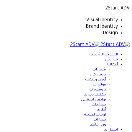
2Start ADV
Visual Identity
Brand Identity
Design
الصفحة الرئيسية
من نحن
أعمالنا
شعارات
بزنس كارد
أوراق رسمية
فولدرات
بروشورات
حملات تجارية
تواصل اجتماعي
ستاندات
أظرف
لوحات اعلانية
سيارات
ورق حائط
اتصل بنا