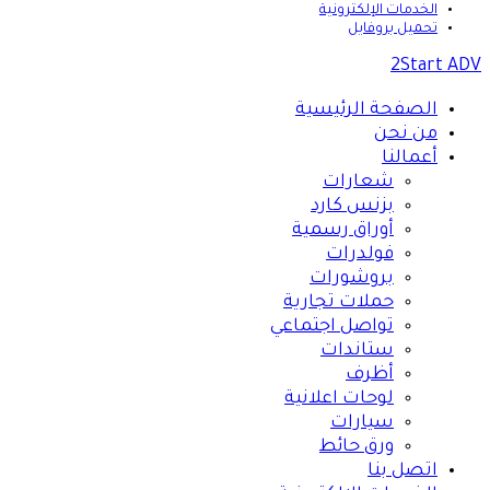
الخدمات الإلكترونية
تحميل بروفايل
2Start ADV
الصفحة الرئيسية
من نحن
أعمالنا
شعارات
بزنس كارد
أوراق رسمية
فولدرات
بروشورات
حملات تجارية
تواصل اجتماعي
ستاندات
أظرف
لوحات اعلانية
سيارات
ورق حائط
اتصل بنا