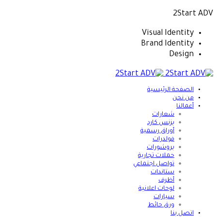
2Start ADV
Visual Identity
Brand Identity
Design
الصفحة الرئيسية
من نحن
أعمالنا
شعارات
بزنس كارد
أوراق رسمية
فولدرات
بروشورات
حملات تجارية
تواصل اجتماعي
ستاندات
أظرف
لوحات اعلانية
سيارات
ورق حائط
اتصل بنا