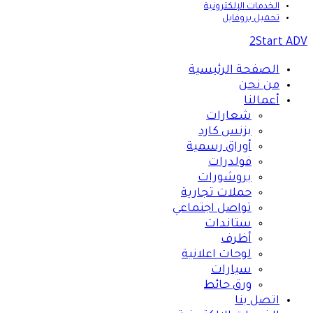
الخدمات الإلكترونية
تحميل بروفايل
2Start ADV
الصفحة الرئيسية
من نحن
أعمالنا
شعارات
بزنس كارد
أوراق رسمية
فولدرات
بروشورات
حملات تجارية
تواصل اجتماعي
ستاندات
أظرف
لوحات اعلانية
سيارات
ورق حائط
اتصل بنا