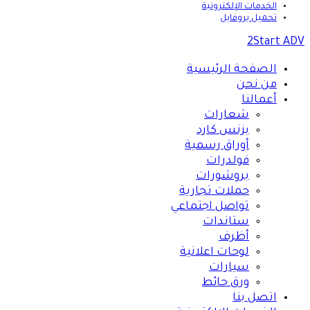
الخدمات الإلكترونية
تحميل بروفايل
2Start ADV
الصفحة الرئيسية
من نحن
أعمالنا
شعارات
بزنس كارد
أوراق رسمية
فولدرات
بروشورات
حملات تجارية
تواصل اجتماعي
ستاندات
أظرف
لوحات اعلانية
سيارات
ورق حائط
اتصل بنا