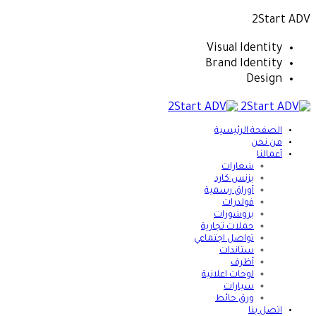
2Start ADV
Visual Identity
Brand Identity
Design
الصفحة الرئيسية
من نحن
أعمالنا
شعارات
بزنس كارد
أوراق رسمية
فولدرات
بروشورات
حملات تجارية
تواصل اجتماعي
ستاندات
أظرف
لوحات اعلانية
سيارات
ورق حائط
اتصل بنا