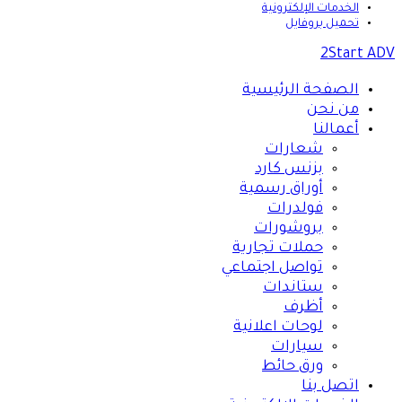
الخدمات الإلكترونية
تحميل بروفايل
2Start ADV
الصفحة الرئيسية
من نحن
أعمالنا
شعارات
بزنس كارد
أوراق رسمية
فولدرات
بروشورات
حملات تجارية
تواصل اجتماعي
ستاندات
أظرف
لوحات اعلانية
سيارات
ورق حائط
اتصل بنا