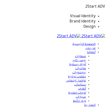
2Start ADV
Visual Identity
Brand Identity
Design
الصفحة الرئيسية
من نحن
أعمالنا
شعارات
بزنس كارد
أوراق رسمية
فولدرات
بروشورات
حملات تجارية
تواصل اجتماعي
ستاندات
أظرف
لوحات اعلانية
سيارات
ورق حائط
اتصل بنا