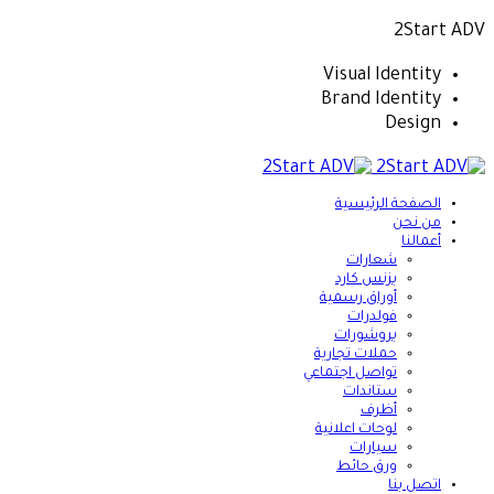
2Start ADV
Visual Identity
Brand Identity
Design
الصفحة الرئيسية
من نحن
أعمالنا
شعارات
بزنس كارد
أوراق رسمية
فولدرات
بروشورات
حملات تجارية
تواصل اجتماعي
ستاندات
أظرف
لوحات اعلانية
سيارات
ورق حائط
اتصل بنا