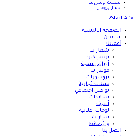
الخدمات الإلكترونية
تحميل بروفايل
2Start ADV
الصفحة الرئيسية
من نحن
أعمالنا
شعارات
بزنس كارد
أوراق رسمية
فولدرات
بروشورات
حملات تجارية
تواصل اجتماعي
ستاندات
أظرف
لوحات اعلانية
سيارات
ورق حائط
اتصل بنا