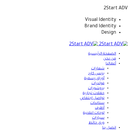
2Start ADV
Visual Identity
Brand Identity
Design
الصفحة الرئيسية
من نحن
أعمالنا
شعارات
بزنس كارد
أوراق رسمية
فولدرات
بروشورات
حملات تجارية
تواصل اجتماعي
ستاندات
أظرف
لوحات اعلانية
سيارات
ورق حائط
اتصل بنا