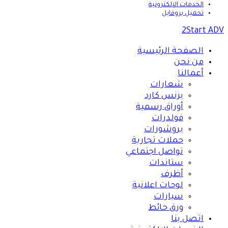
الخدمات الإلكترونية
تحميل بروفايل
2Start ADV
الصفحة الرئيسية
من نحن
أعمالنا
شعارات
بزنس كارد
أوراق رسمية
فولدرات
بروشورات
حملات تجارية
تواصل اجتماعي
ستاندات
أظرف
لوحات اعلانية
سيارات
ورق حائط
اتصل بنا